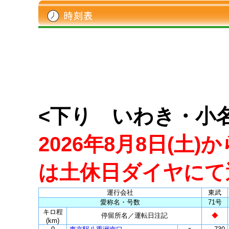
<下り いわき・小
2026年8月8日(土)
は土休日ダイヤにて
運行会社
東武
愛称名・号数
71号
キロ程
停留所名／運転日注記
◆
(km)