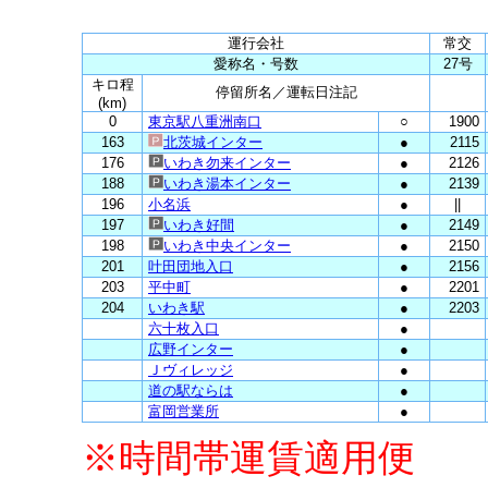
運行会社
常交
愛称名・号数
27号
キロ程
停留所名／運転日注記
(km)
0
東京駅八重洲南口
○
1900
163
北茨城インター
●
2115
176
いわき勿来インター
●
2126
188
いわき湯本インター
●
2139
196
小名浜
●
||
197
いわき好間
●
2149
198
いわき中央インター
●
2150
201
叶田団地入口
●
2156
203
平中町
●
2201
204
いわき駅
●
2203
六十枚入口
●
広野インター
●
Ｊヴィレッジ
●
道の駅ならは
●
富岡営業所
●
※時間帯運賃適用便