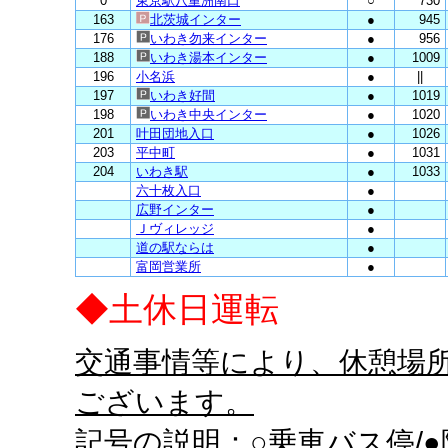
0
東京駅八重洲南口
○
730
163
北茨城インター
●
945
176
いわき勿来インター
●
956
188
いわき湯本インター
●
1009
196
小名浜
●
||
197
いわき好間
●
1019
198
いわき中央インター
●
1020
201
叶田団地入口
●
1026
203
平中町
●
1031
204
いわき駅
●
1033
六十枚入口
●
広野インター
●
Ｊヴィレッジ
●
道の駅ならは
●
富岡営業所
●
◆土休日運転
交通事情等により、休憩場
ございます。
記号の説明：○乗車バス停/●