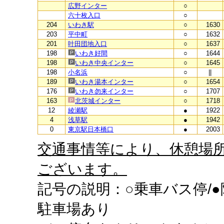
広野インター
○
六十枚入口
○
204
いわき駅
○
1630
203
平中町
○
1632
201
叶田団地入口
○
1637
198
いわき好間
○
1644
198
いわき中央インター
○
1645
198
小名浜
○
||
189
いわき湯本インター
○
1654
176
いわき勿来インター
○
1707
163
北茨城インター
○
1718
12
綾瀬駅
●
1922
4
浅草駅
●
1942
0
東京駅日本橋口
●
2003
交通事情等により、休憩場
ございます。
記号の説明：○乗車バス停/●
駐車場あり