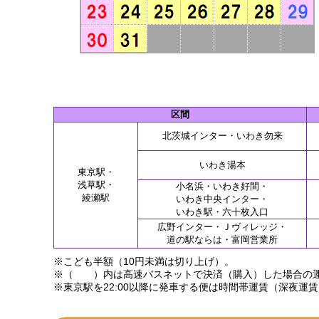
区間
北茨城インター・いわき勿来
いわき湯本
東京駅・
浅草駅・
小名浜・いわき好間・
綾瀬駅
いわき中央インター・
いわき駅・六十枚入口
広野インター・Ｊヴィレッジ・
道の駅ならは・富岡営業所
※こども半額（10円未満は切り上げ）。
※（ ）内は高速バスネットで決済（購入）した場合の
※東京駅を22:00以降に発車する便は時間帯運賃（深夜運