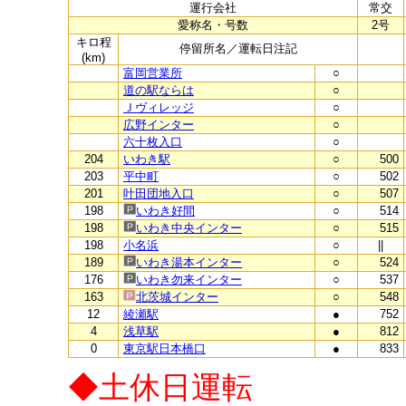
運行会社
常交
愛称名・号数
2号
キロ程
停留所名／運転日注記
(km)
富岡営業所
○
道の駅ならは
○
Ｊヴィレッジ
○
広野インター
○
六十枚入口
○
204
いわき駅
○
500
203
平中町
○
502
201
叶田団地入口
○
507
198
いわき好間
○
514
198
いわき中央インター
○
515
198
小名浜
○
||
189
いわき湯本インター
○
524
176
いわき勿来インター
○
537
163
北茨城インター
○
548
12
綾瀬駅
●
752
4
浅草駅
●
812
0
東京駅日本橋口
●
833
◆土休日運転