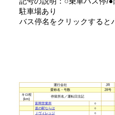
記号の説明：○乗車バス停/●
駐車場あり
バス停名をクリックすると
運行会社
JR
愛称名・号数
28号
キロ程
停留所名／運転日注記
(km)
富岡営業所
○
道の駅ならは
○
Ｊヴィレッジ
○