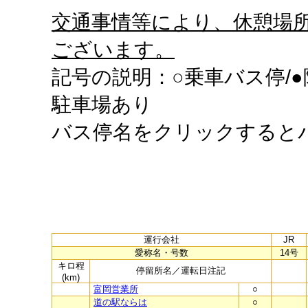
交通事情等により、休憩場
ございます。
記号の説明：○乗車バス停/●
駐車場あり
バス停名をクリックすると
運行会社
JR
愛称名・号数
14号
キロ程
停留所名／運転日注記
(km)
富岡営業所
○
道の駅ならは
○