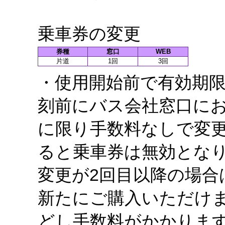
乗車券の変更
券種
窓口
WEB
片道
1回
3回
・使用開始前で有効期
刻前にバス会社窓口にお
に限り手数料なしで変
ると乗車券は無効とな
変更が2回目以降の場合
新たにご購入いただけ
どし手数料がかかりま