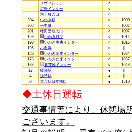
Ｊヴィレッジ
○
広野インター
○
六十枚入口
○
204
いわき駅
○
1000
203
平中町
○
1002
201
叶田団地入口
○
1007
198
いわき好間
○
1014
198
いわき中央インター
○
1015
198
小名浜
○
||
189
いわき湯本インター
○
1024
176
いわき勿来インター
○
1037
163
北茨城インター
○
1048
12
綾瀬駅
●
||
4
浅草駅
●
||
0
東京駅日本橋口
●
1310
◆土休日運転
交通事情等により、休憩場
ございます。