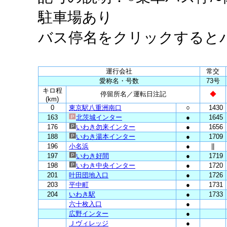
駐車場あり
バス停名をクリックすると
運行会社
常交
愛称名・号数
73号
キロ程
停留所名／運転日注記
◆
(km)
0
東京駅八重洲南口
○
1430
163
北茨城インター
●
1645
176
いわき勿来インター
●
1656
188
いわき湯本インター
●
1709
196
小名浜
●
||
197
いわき好間
●
1719
198
いわき中央インター
●
1720
201
叶田団地入口
●
1726
203
平中町
●
1731
204
いわき駅
●
1733
六十枚入口
●
広野インター
●
Ｊヴィレッジ
●